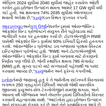
એપ્રિલ 2024 સુધીમાં 2040 સુધીમાં જાહેર કરાયેલ ઓછી
કાર્બન હાઇડ્રોજન ઉત્પાદન ક્ષમતા આશરે 17 GW સુધી વધી
ગઈ હતી, આ ક્ષમતાના 74% 2035 સુધીમાં ઓનલાઇન
થવાની અપેક્ષા છે,"
કહ્યું
લંડન સ્થિત ગુપ્તચર કંપની.
આરડબ્લ્યુઇ
અને
કુલ ઉર્જા
નેધરલેન્ડ્સમાં ઓરાન્જેવિન્ડ
ઓફશોર વિન્ડ પ્રોજેક્ટને સંયુક્ત રીતે પહોંચાડવા માટે
ભાગીદારી કરાર પર હસ્તાક્ષર કર્યા છે. ટોટલએનર્જીઝ RWE
પાસેથી ઓફશોર વિન્ડ ફાર્મમાં 50% ઇક્વિટી હિસ્સો હસ્તગત
કરશે. ઓરાન્જેવિન્ડ પ્રોજેક્ટ ડચ બજારમાં પ્રથમ સિસ્ટમ
ઇન્ટિગ્રેશન પ્રોજેક્ટ હશે. "RWE અને ટોટલએનર્જીએ
ઓરાન્જેવિન્ડ ઓફશોર વિન્ડ ફાર્મ બનાવવા માટે રોકાણનો
નિર્ણય પણ લીધો છે, જેની સ્થાપિત ક્ષમતા 795 મેગાવોટ
(MW) હશે. મુખ્ય ઘટકો માટે સપ્લાયર્સ પહેલાથી જ પસંદ
કરવામાં આવ્યા છે,"
કહ્યું
જર્મન અને ફ્રેન્ચ કંપનીઓ.
ઇનોસ
તેમણે જણાવ્યું હતું કે તે જર્મનીના રાઈનબર્ગ વિસ્તારમાં
લગભગ 250 ગ્રાહકોને ડિલિવરી આપશે જેથી વાસ્તવિક
જીવનમાં ફ્યુઅલ-સેલ ટેકનોલોજીને સમજી શકાય, અને
આવતા વર્ષે બેલ્જિયમ અને નેધરલેન્ડ્સમાં ડિલિવરીનો વિસ્તાર
કરવાની મહત્વાકાંક્ષા સાથે. "આઈનોસ હાઇડ્રોજન ઉત્પાદન
અને સંગ્રહમાં રોકાણ કરે છે અને તેને પ્રાથમિકતા આપે છે,