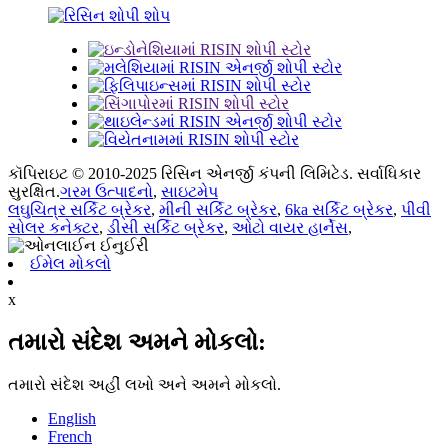
કૉપિરાઇટ © 2010-2025 રિસિન એનર્જી કંપની લિમિટેડ. સર્વાધિકાર
સુરક્ષિત.
ગરમ ઉત્પાદનો
,
સાઇટમેપ
લઘુચિત્ર સર્કિટ બ્રેકર
,
મીની સર્કિટ બ્રેકર
,
6ka સર્કિટ બ્રેકર
,
પીવી
સોલર કનેક્ટર
,
ડીસી સર્કિટ બ્રેકર
,
ઓટો વાયર હાર્નેસ
,
ઈમેલ મોકલો
x
તમારો સંદેશ અમને મોકલો:
તમારો સંદેશ અહીં લખો અને અમને મોકલો.
English
French