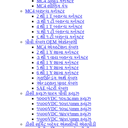
MC4 ડાયોડ કનેક્ટર
MC4 સીલિંગ કેપ
MC4 બ્રાન્ચ કનેક્ટર
2 થી 1 T બ્રાન્ચ કનેક્ટર
૩ થી ૧ ટી બ્રાન્ચ કનેક્ટર
4 થી 1 T બ્રાન્ચ કનેક્ટર
૫ થી ૧ ટી બ્રાન્ચ કનેક્ટર
૬ થી ૧ ટી બ્રાન્ચ કનેક્ટર
પીવી કેબલ OEM એસેમ્બલી
MC4 એક્સ્ટેંશન કેબલ
2 થી 1 Y શાખા કનેક્ટર
૩ થી ૧ વાય બ્રાન્ચ કનેક્ટર
4 થી 1 Y શાખા કનેક્ટર
5 થી 1 Y શાખા કનેક્ટર
6 થી 1 Y શાખા કનેક્ટર
ગ્રાઉન્ડિંગ અર્થ કેબલ
એન્ડરસન પાવર કેબલ
SAE બેટરી કેબલ
ડીસી ફ્યુઝ ધારક પીવી ફ્યુઝ
૧૦૦૦VDC ૧૦x૩૮mm ફ્યુઝ
૧૫૦૦VDC ૧૦x૬૫mm ફ્યુઝ
૧૫૦૦VDC ૧૦x૮૫mm ફ્યુઝ
૧૫૦૦VDC ૧૪x૫૧mm ફ્યુઝ
૧૫૦૦VDC ૧૪x૬૫mm ફ્યુઝ
ડીસી સર્કિટ બ્રેકર એમસીબી એસપીડી