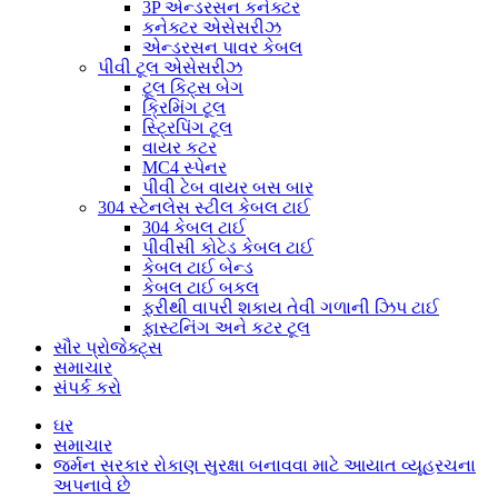
3P એન્ડરસન કનેક્ટર
કનેક્ટર એસેસરીઝ
એન્ડરસન પાવર કેબલ
પીવી ટૂલ એસેસરીઝ
ટૂલ કિટ્સ બેગ
ક્રિમિંગ ટૂલ
સ્ટ્રિપિંગ ટૂલ
વાયર કટર
MC4 સ્પેનર
પીવી ટેબ વાયર બસ બાર
304 સ્ટેનલેસ સ્ટીલ કેબલ ટાઈ
304 કેબલ ટાઈ
પીવીસી કોટેડ કેબલ ટાઈ
કેબલ ટાઈ બેન્ડ
કેબલ ટાઈ બકલ
ફરીથી વાપરી શકાય તેવી ગળાની ઝિપ ટાઈ
ફાસ્ટનિંગ અને કટર ટૂલ
સૌર પ્રોજેક્ટ્સ
સમાચાર
સંપર્ક કરો
ઘર
સમાચાર
જર્મન સરકાર રોકાણ સુરક્ષા બનાવવા માટે આયાત વ્યૂહરચના
અપનાવે છે