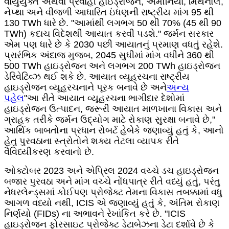
વાયુયુક્ત અથવા પ્રવાહી હાઇડ્રોજન, એમોનિયા, મિથેનોલ,
નેપ્થા અને વીજળી આધારિત ઇંધણની રાષ્ટ્રીય માંગ 95 થી
130 TWh ધારે છે. "આમાંથી લગભગ 50 થી 70% (45 થી 90
TWh) કદાચ વિદેશથી આયાત કરવી પડશે." જર્મન સરકાર
એમ પણ ધારે છે કે 2030 પછી આયાતનું પ્રમાણ વધતું રહેશે.
પ્રારંભિક અંદાજ મુજબ, 2045 સુધીમાં માંગ વધીને 360 થી
500 TWh હાઇડ્રોજન અને લગભગ 200 TWh હાઇડ્રોજન
ડેરિવેટિવ્ઝ થઈ શકે છે. આયાત વ્યૂહરચના રાષ્ટ્રીય
હાઇડ્રોજન વ્યૂહરચનાને પૂરક બનાવે છે અને
અન્ય
પહેલ
"આ રીતે આયાત વ્યૂહરચના ભાગીદાર દેશોમાં
હાઇડ્રોજન ઉત્પાદન, જરૂરી આયાત માળખાના વિકાસ અને
ગ્રાહક તરીકે જર્મન ઉદ્યોગ માટે રોકાણ સુરક્ષા બનાવે છે,"
આર્થિક બાબતોના પ્રધાન રોબર્ટ હેબેકે જણાવ્યું હતું કે, આનો
હેતુ પુરવઠાના સ્ત્રોતોને શક્ય તેટલા વ્યાપક રીતે
વૈવિધ્યીકરણ કરવાનો છે.
ઓક્ટોબર 2023 અને એપ્રિલ 2024 વચ્ચે ડચ હાઇડ્રોજન
બજાર પુરવઠા અને માંગ વચ્ચે નોંધપાત્ર રીતે વધ્યું હતું, પરંતુ
નેધરલેન્ડ્સમાં કોઈપણ પ્રોજેક્ટ તેમના વિકાસ તબક્કામાં વધુ
આગળ વધ્યો નથી, ICIS એ જણાવ્યું હતું કે, અંતિમ રોકાણ
નિર્ણયો (FIDs) ના અભાવને રેખાંકિત કરે છે. "ICIS
હાઇડ્રોજન ફોરસાઇટ પ્રોજેક્ટ ડેટાબેઝના ડેટા દર્શાવે છે કે