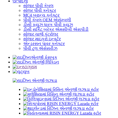
ઉત્પાદનો
સોલાર પીવી કેબલ
સોલર પીવી કનેક્ટર
MC4 બ્રાન્ચ કનેક્ટર
પીવી કેબલ OEM એસેમ્બલી
ડીસી ફ્યુઝ ધારક પીવી ફ્યુઝ
ડીસી સર્કિટ બ્રેકર એમસીબી એસપીડી
સોલાર ચાર્જ કંટ્રોલર
સોલાર માઇક્રો ઇન્વર્ટર
એન્ડરસન પાવર કનેક્ટર
પીવી ટૂલ એસેસરીઝ