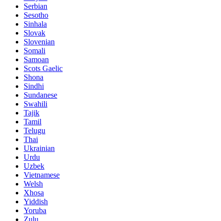
Serbian
Sesotho
Sinhala
Slovak
Slovenian
Somali
Samoan
Scots Gaelic
Shona
Sindhi
Sundanese
Swahili
Tajik
Tamil
Telugu
Thai
Ukrainian
Urdu
Uzbek
Vietnamese
Welsh
Xhosa
Yiddish
Yoruba
Zulu