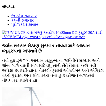
સમાચાર
ઉદ્યોગ સમાચાર
કંપની સમાચાર
પ્રોજેક્ટ સમાચાર
જર્મન સરકાર રોકાણ સુરક્ષા બનાવવા માટે આયાત
વ્યૂહરચના અપનાવે છે
નવી હાઇડ્રોજન આયાત વ્યૂહરચના જર્મનીને મધ્યમ અને
લાંબા ગાળે વધતી માંગ માટે વધુ સારી રીતે તૈયાર કરશે તેવી
અપેક્ષા છે. દરમિયાન, નેધરલેન્ડ્સમાં ઓક્ટોબર અને એપ્રિલ
વચ્ચે પુરવઠા અને માંગ વચ્ચે તેના હાઇડ્રોજન બજારમાં
નોંધપાત્ર વધારો થયો.