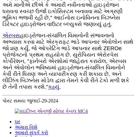
અમે માનીએ છીએ કે અમારી નવીનતાઓ હાઇડ્રોજન
ધરાવતા સ્વચ્છ ઉર્જા ઇકોસિસ્ટમ બનાવવા માટે અગ્રણી
ભૂમિકા ભજવી રહી છે," આઈનોસ ઇનોવિનના બિઝનેસ
ડિરેક્ટર હાઇડ્રોજન વાઉટર બ્લ્યુક્સે જણાવ્યું હતું.
એરબસ
હાઇડ્રોજન-સંચાલિત વિમાનોની સંભાવનાનો
અભ્યાસ કરવા માટે એરક્રાફ્ટ ભાડે આપનાર એવોલોન સાથે
જોડાણ કર્યું, જે ઓપરેટિંગ ભાડે આપનાર સાથે ZEROe
પ્રોજેક્ટનો પ્રથમ સહયોગ છે. યુરોપિયન એરોસ્પેસ
કોર્પોરેશન, "ફાર્નબરો એરશોમાં જાહેરાત કરાયેલ, એરબસ
અને એવોલોન ભવિષ્યમાં હાઇડ્રોજન-સંચાલિત વિમાનોને
કેવી રીતે ધિરાણ અને વ્યાપારીકરણ કરી શકાય છે, અને
લીઝિંગ બિઝનેસ મોડેલ દ્વારા તેમને કેવી રીતે ટેકો મળી શકે
છે તેની તપાસ કરશે."
કહ્યું
.
પોસ્ટ સમય: જુલાઈ-29-2024
ઘર
અમારા વિશે
અમારો સંપર્ક કરો