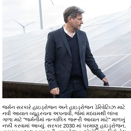
જર્મન સરકારે હાઇડ્રોજન અને હાઇડ્રોજન ડેરિવેટિવ્ઝ માટે
નવી આયાત વ્યૂહરચના અપનાવી, જેમાં મધ્યમથી લાંબા
ગાળા માટે "જર્મનીમાં તાત્કાલિક જરૂરી આયાત માટે" માળખું
નક્કી કરવામાં આવ્યું. સરકાર 2030 માં પરમાણુ હાઇડ્રોજન,