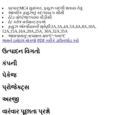
પ્રકાર:
MC4 સુસંગત, ફ્યુઝ બદલી શકાય તેવું
આંતરિક ફ્યુઝનું કદ:
૧૦x૮૫ મીમી
રેટેડ વોલ્ટેજ:
૧૫૦૦ વીડીસી
રેટ કરેલ વર્તમાન:
૩૫એ
ફ્યુઝ એમ્પીયરની શ્રેણી:
2A,3A,4A,5A,6A,8A,10A,
12A,15A,16A,20A,25A, 30A,32A,35A
આસપાસનું તાપમાન:
-૪૦℃~૧૦૦℃
અમને ઇમેઇલ મોકલો
PDF તરીકે ડાઉનલોડ કરો
ઉત્પાદન વિગતો
કંપની
પેકેજ
પ્રોજેક્ટ્સ
અરજી
વારંવાર પૂછાતા પ્રશ્નો