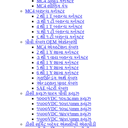
MC4 ડાયોડ કનેક્ટર
MC4 સીલિંગ કેપ
MC4 બ્રાન્ચ કનેક્ટર
2 થી 1 T બ્રાન્ચ કનેક્ટર
૩ થી ૧ ટી બ્રાન્ચ કનેક્ટર
4 થી 1 T બ્રાન્ચ કનેક્ટર
૫ થી ૧ ટી બ્રાન્ચ કનેક્ટર
૬ થી ૧ ટી બ્રાન્ચ કનેક્ટર
પીવી કેબલ OEM એસેમ્બલી
MC4 એક્સ્ટેંશન કેબલ
2 થી 1 Y શાખા કનેક્ટર
૩ થી ૧ વાય બ્રાન્ચ કનેક્ટર
4 થી 1 Y શાખા કનેક્ટર
5 થી 1 Y શાખા કનેક્ટર
6 થી 1 Y શાખા કનેક્ટર
ગ્રાઉન્ડિંગ અર્થ કેબલ
એન્ડરસન પાવર કેબલ
SAE બેટરી કેબલ
ડીસી ફ્યુઝ ધારક પીવી ફ્યુઝ
૧૦૦૦VDC ૧૦x૩૮mm ફ્યુઝ
૧૫૦૦VDC ૧૦x૬૫mm ફ્યુઝ
૧૫૦૦VDC ૧૦x૮૫mm ફ્યુઝ
૧૫૦૦VDC ૧૪x૫૧mm ફ્યુઝ
૧૫૦૦VDC ૧૪x૬૫mm ફ્યુઝ
ડીસી સર્કિટ બ્રેકર એમસીબી એસપીડી