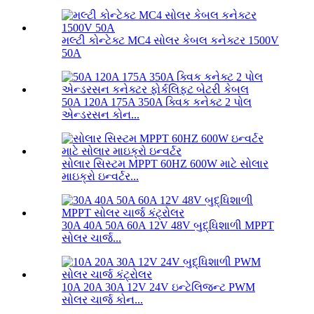
મલ્ટી કોન્ટેક્ટ MC4 સોલર કેબલ કનેક્ટર 1500V
50A
50A 120A 175A 350A ક્વિક કનેક્ટ 2 પોલ
એન્ડરસન કોન...
સોલાર સિસ્ટમ MPPT 60HZ 600W માટે સોલાર
માઇક્રો ઇન્વર્ટર...
30A 40A 50A 60A 12V 48V બુદ્ધિશાળી MPPT
સોલર ચાર્જ...
10A 20A 30A 12V 24V ઇન્ટેલિજન્ટ PWM
સોલર ચાર્જ કોન...