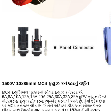
1500V 10x85mm MC4 ફ્યુઝ કનેક્ટરનું વર્ણન
MC4 ફ્યુઝિબલ પ્રકારનો સોલર ફ્યુઝ કનેક્ટર એ
6A,8A,10A,12A,15A,20A,25A,30A,32A,35A gPV ફ્યુઝ છે જે
વોટરપ્રૂફ ફ્યુઝ હોલ્ડરમાં એમ્બેડ કરવામાં આવે છે. તેમાં દરેક છેડા
પર MC4 કનેક્ટર લીડ છે, જે તેને એડેપ્ટર કીટ અને સોલર પેનલ
લીડ્સ સાથે ઉપયોગ માટે સુસંગત બનાવે છે. રિસિન ડીસી ફ્યુઝ