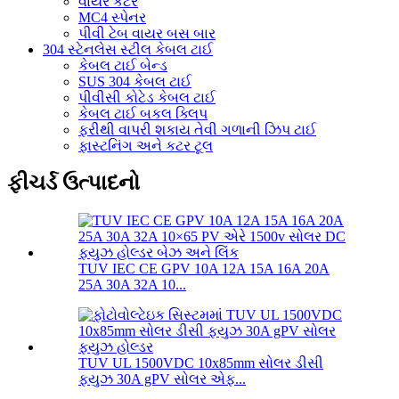
વાયર કટર
MC4 સ્પેનર
પીવી ટેબ વાયર બસ બાર
304 સ્ટેનલેસ સ્ટીલ કેબલ ટાઈ
કેબલ ટાઈ બેન્ડ
SUS 304 કેબલ ટાઈ
પીવીસી કોટેડ કેબલ ટાઈ
કેબલ ટાઈ બકલ ક્લિપ
ફરીથી વાપરી શકાય તેવી ગળાની ઝિપ ટાઈ
ફાસ્ટનિંગ અને કટર ટૂલ
ફીચર્ડ ઉત્પાદનો
TUV IEC CE GPV 10A 12A 15A 16A 20A
25A 30A 32A 10...
TUV UL 1500VDC 10x85mm સોલર ડીસી
ફ્યુઝ 30A gPV સોલર એફ...