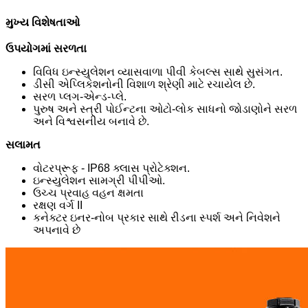
મુખ્ય વિશેષતાઓ
ઉપયોગમાં સરળતા
વિવિધ ઇન્સ્યુલેશન વ્યાસવાળા પીવી કેબલ્સ સાથે સુસંગત.
ડીસી એપ્લિકેશનોની વિશાળ શ્રેણી માટે રચાયેલ છે.
સરળ પ્લગ-એન્ડ-પ્લે.
પુરુષ અને સ્ત્રી પોઈન્ટના ઓટો-લોક સાધનો જોડાણોને સરળ
અને વિશ્વસનીય બનાવે છે.
સલામત
વોટરપ્રૂફ - IP68 ક્લાસ પ્રોટેક્શન.
ઇન્સ્યુલેશન સામગ્રી પીપીઓ.
ઉચ્ચ પ્રવાહ વહન ક્ષમતા
રક્ષણ વર્ગ II
કનેક્ટર ઇનર-નોબ પ્રકાર સાથે રીડના સ્પર્શ અને નિવેશને
અપનાવે છે