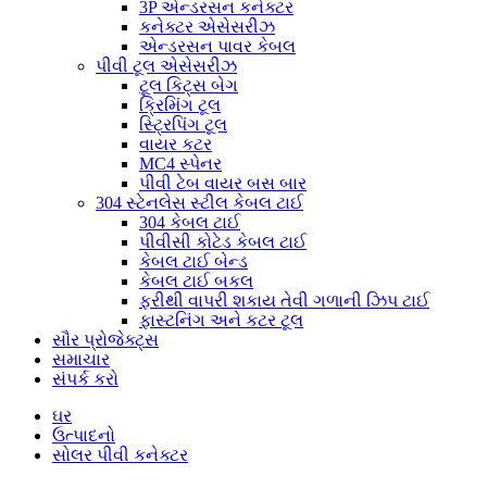
3P એન્ડરસન કનેક્ટર
કનેક્ટર એસેસરીઝ
એન્ડરસન પાવર કેબલ
પીવી ટૂલ એસેસરીઝ
ટૂલ કિટ્સ બેગ
ક્રિમિંગ ટૂલ
સ્ટ્રિપિંગ ટૂલ
વાયર કટર
MC4 સ્પેનર
પીવી ટેબ વાયર બસ બાર
304 સ્ટેનલેસ સ્ટીલ કેબલ ટાઈ
304 કેબલ ટાઈ
પીવીસી કોટેડ કેબલ ટાઈ
કેબલ ટાઈ બેન્ડ
કેબલ ટાઈ બકલ
ફરીથી વાપરી શકાય તેવી ગળાની ઝિપ ટાઈ
ફાસ્ટનિંગ અને કટર ટૂલ
સૌર પ્રોજેક્ટ્સ
સમાચાર
સંપર્ક કરો
ઘર
ઉત્પાદનો
સોલર પીવી કનેક્ટર