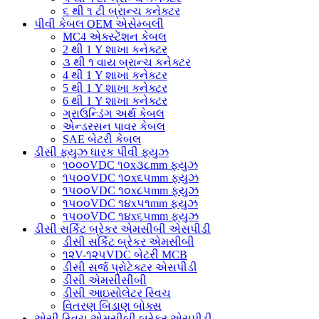
૬ થી ૧ ટી બ્રાન્ચ કનેક્ટર
પીવી કેબલ OEM એસેમ્બલી
MC4 એક્સ્ટેંશન કેબલ
2 થી 1 Y શાખા કનેક્ટર
૩ થી ૧ વાય બ્રાન્ચ કનેક્ટર
4 થી 1 Y શાખા કનેક્ટર
5 થી 1 Y શાખા કનેક્ટર
6 થી 1 Y શાખા કનેક્ટર
ગ્રાઉન્ડિંગ અર્થ કેબલ
એન્ડરસન પાવર કેબલ
SAE બેટરી કેબલ
ડીસી ફ્યુઝ ધારક પીવી ફ્યુઝ
૧૦૦૦VDC ૧૦x૩૮mm ફ્યુઝ
૧૫૦૦VDC ૧૦x૬૫mm ફ્યુઝ
૧૫૦૦VDC ૧૦x૮૫mm ફ્યુઝ
૧૫૦૦VDC ૧૪x૫૧mm ફ્યુઝ
૧૫૦૦VDC ૧૪x૬૫mm ફ્યુઝ
ડીસી સર્કિટ બ્રેકર એમસીબી એસપીડી
ડીસી સર્કિટ બ્રેકર એમસીબી
૧૨V-૧૨૫VDC બેટરી MCB
ડીસી સર્જ પ્રોટેક્ટર એસપીડી
ડીસી એમસીસીબી
ડીસી આઇસોલેટર સ્વિચ
વિતરણ બિડાણ બોક્સ
એસી સ્વિચ એમસીબી બ્રેકર એસપીડી