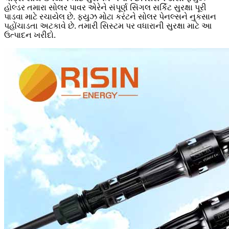
હોલ્ડર તમારા સોલર પાવર એરેને સંપૂર્ણ સિંગલ સર્કિટ સુરક્ષા પૂરી
પાડવા માટે રચાયેલ છે. ફ્યુઝ મોટા કરંટને સોલર પેનલ્સને નુકસાન
પહોંચાડતા અટકાવે છે. તમારી સિસ્ટમ પર વધારાની સુરક્ષા માટે આ
ઉત્પાદન ખરીદો.