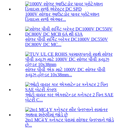
1000V સોલાર આઉટડોર પાવર પ્રોટેક્શન
ડિવાઇસ સર્જ એઆર...
સોલર પીવી સર્કિટ બ્રેકર DC1000V DC550V
DC800V DC MC...
સોલર પીવી એફ માટે 1000V DC સોલર પીવી
ફ્યુઝ હોલ્ડર 10x38mm...
ઓટો વાયર કાર એક્સટેન્ડર કનેક્ટર 2 પિન SAE
બેટરી C...
2to1 MC4 Y કનેક્ટર પેરામાં સોલાર પેનલ્સને જોડે
છે...