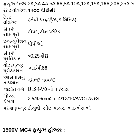
ફ્યુઝ રેન્જ
2A,3A,4A,5A,6A,8A,10A,12A,15A,16A,20A,25A,3
રેટેડ વોલ્ટેજ
૧૫૦૦ વીડીસી
ટેસ્ટ
૬કેવી(૫૦હર્ટ્ઝ, ૧ મિનિટ)
વોલ્ટેજ
સંપર્ક
કોપર, ટીન પ્લેટેડ
સામગ્રી
ઇન્સ્યુલેશન
પીપીઓ
સામગ્રી
સંપર્ક
<0.25મીΩ
પ્રતિકાર
વોટરપ્રૂફ
આઈપી68
પ્રોટેક્શન
આસપાસનું
-૪૦℃~૧૦૦℃
તાપમાન
જ્યોત વર્ગ
UL94-V0 નો પરિચય
યોગ્ય
2.5/4/6mm2 (14/12/10AWG) કેબલ
કેબલ
પ્રમાણપત્ર
ટીયુવી, સીઇ, વાયર, આઇએસઓ
1500V MC4 ફ્યુઝ હોલ્ડર :