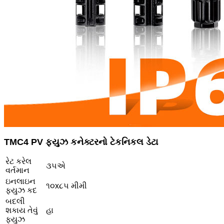
T
MC4 PV ફ્યુઝ કનેક્ટરનો ટેકનિકલ ડેટા
રેટ કરેલ
૩૫એ
વર્તમાન
ઇનલાઇન
૧૦x૮૫ મીમી
ફ્યુઝ કદ
બદલી
શકાય તેવું
હા
ફ્યુઝ