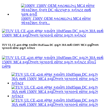
1000V 1500V OEM કસ્ટમાઇઝ્ડ MC4 સોલર
એક્સ્ટેંશન કેબલ...
TUV UL CE દ્વારા મંજૂર કરાયેલ 10x85mm DC ફ્યુઝ 30A સાથે 1500V MC4 ફ્યુઝિબલ
પ્રકારનો સોલર ફ્યુઝ કનેક્ટર