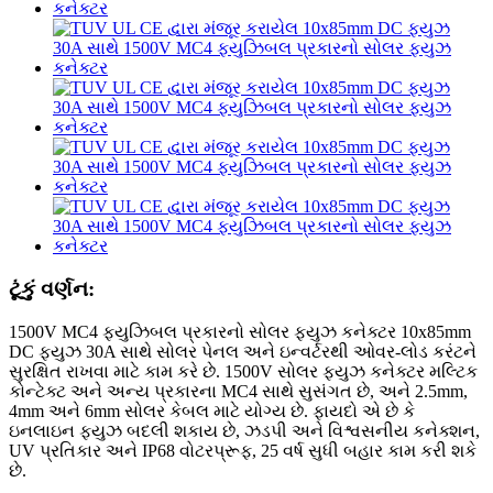
ટૂંકું વર્ણન:
1500V MC4 ફ્યુઝિબલ પ્રકારનો સોલર ફ્યુઝ કનેક્ટર 10x85mm
DC ફ્યુઝ 30A સાથે સોલર પેનલ અને ઇન્વર્ટરથી ઓવર-લોડ કરંટને
સુરક્ષિત રાખવા માટે કામ કરે છે. 1500V સોલર ફ્યુઝ કનેક્ટર મલ્ટિક
કોન્ટેક્ટ અને અન્ય પ્રકારના MC4 સાથે સુસંગત છે, અને 2.5mm,
4mm અને 6mm સોલર કેબલ માટે યોગ્ય છે. ફાયદો એ છે કે
ઇનલાઇન ફ્યુઝ બદલી શકાય છે, ઝડપી અને વિશ્વસનીય કનેક્શન,
UV પ્રતિકાર અને IP68 વોટરપ્રૂફ, 25 વર્ષ સુધી બહાર કામ કરી શકે
છે.