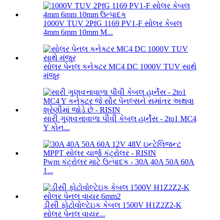
1000V TUV 2PfG 1169 PV1-F સોલર કેબલ
4mm 6mm 10mm M...
સોલર પેનલ કનેક્ટર MC4 DC 1000V TUV સાથે
મંજૂર
સારી ગુણવત્તાવાળા પીવી કેબલ હાર્નેસ - 2to1 MC4
Y કોન...
Pwm કંટ્રોલર માટે ઉત્પાદક - 30A 40A 50A 60A
1...
ડીસી ફોટોવોલ્ટેઇક કેબલ 1500V H1Z2Z2-K
સોલર પેનલ વાયર...