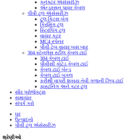
કનેક્ટર એસેસરીઝ
એન્ડરસન પાવર કેબલ
પીવી ટૂલ એસેસરીઝ
ટૂલ કિટ્સ બેગ
ક્રિમિંગ ટૂલ
સ્ટ્રિપિંગ ટૂલ
વાયર કટર
MC4 સ્પેનર
પીવી ટેબ વાયર બસ બાર
304 સ્ટેનલેસ સ્ટીલ કેબલ ટાઈ
304 કેબલ ટાઈ
પીવીસી કોટેડ કેબલ ટાઈ
કેબલ ટાઈ બેન્ડ
કેબલ ટાઈ બકલ
ફરીથી વાપરી શકાય તેવી ગળાની ઝિપ ટાઈ
ફાસ્ટનિંગ અને કટર ટૂલ
સૌર પ્રોજેક્ટ્સ
સમાચાર
સંપર્ક કરો
ઘર
ઉત્પાદનો
પીવી ટૂલ એસેસરીઝ
શ્રેણીઓ