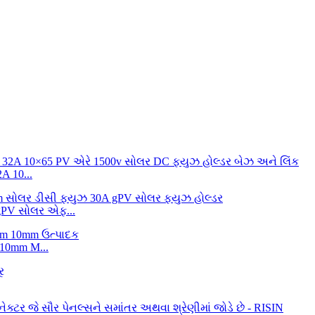
 10...
gPV સોલર એફ...
10mm M...