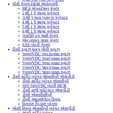
પીવી કેબલ OEM એસેમ્બલી
MC4 એક્સ્ટેંશન કેબલ
2 થી 1 Y શાખા કનેક્ટર
૩ થી ૧ વાય બ્રાન્ચ કનેક્ટર
4 થી 1 Y શાખા કનેક્ટર
5 થી 1 Y શાખા કનેક્ટર
6 થી 1 Y શાખા કનેક્ટર
ગ્રાઉન્ડિંગ અર્થ કેબલ
એન્ડરસન પાવર કેબલ
SAE બેટરી કેબલ
ડીસી ફ્યુઝ ધારક પીવી ફ્યુઝ
૧૦૦૦VDC ૧૦x૩૮mm ફ્યુઝ
૧૫૦૦VDC ૧૦x૬૫mm ફ્યુઝ
૧૫૦૦VDC ૧૦x૮૫mm ફ્યુઝ
૧૫૦૦VDC ૧૪x૫૧mm ફ્યુઝ
૧૫૦૦VDC ૧૪x૬૫mm ફ્યુઝ
ડીસી સર્કિટ બ્રેકર એમસીબી એસપીડી
ડીસી સર્કિટ બ્રેકર એમસીબી
૧૨V-૧૨૫VDC બેટરી MCB
ડીસી સર્જ પ્રોટેક્ટર એસપીડી
ડીસી એમસીસીબી
ડીસી આઇસોલેટર સ્વિચ
વિતરણ બિડાણ બોક્સ
એસી સ્વિચ એમસીબી બ્રેકર એસપીડી
એસી સર્કિટ બ્રેકર