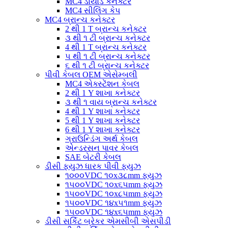
MC4 ડાયોડ કનેક્ટર
MC4 સીલિંગ કેપ
MC4 બ્રાન્ચ કનેક્ટર
2 થી 1 T બ્રાન્ચ કનેક્ટર
૩ થી ૧ ટી બ્રાન્ચ કનેક્ટર
4 થી 1 T બ્રાન્ચ કનેક્ટર
૫ થી ૧ ટી બ્રાન્ચ કનેક્ટર
૬ થી ૧ ટી બ્રાન્ચ કનેક્ટર
પીવી કેબલ OEM એસેમ્બલી
MC4 એક્સ્ટેંશન કેબલ
2 થી 1 Y શાખા કનેક્ટર
૩ થી ૧ વાય બ્રાન્ચ કનેક્ટર
4 થી 1 Y શાખા કનેક્ટર
5 થી 1 Y શાખા કનેક્ટર
6 થી 1 Y શાખા કનેક્ટર
ગ્રાઉન્ડિંગ અર્થ કેબલ
એન્ડરસન પાવર કેબલ
SAE બેટરી કેબલ
ડીસી ફ્યુઝ ધારક પીવી ફ્યુઝ
૧૦૦૦VDC ૧૦x૩૮mm ફ્યુઝ
૧૫૦૦VDC ૧૦x૬૫mm ફ્યુઝ
૧૫૦૦VDC ૧૦x૮૫mm ફ્યુઝ
૧૫૦૦VDC ૧૪x૫૧mm ફ્યુઝ
૧૫૦૦VDC ૧૪x૬૫mm ફ્યુઝ
ડીસી સર્કિટ બ્રેકર એમસીબી એસપીડી