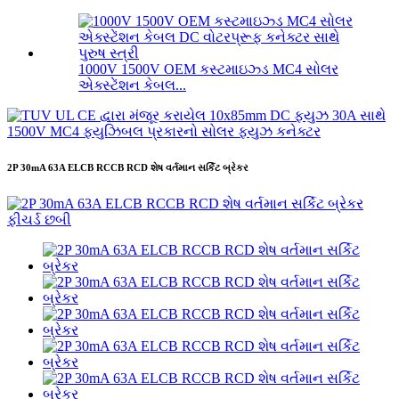
1000V 1500V OEM કસ્ટમાઇઝ્ડ MC4 સોલર
એક્સ્ટેંશન કેબલ...
2P 30mA 63A ELCB RCCB RCD શેષ વર્તમાન સર્કિટ બ્રેકર