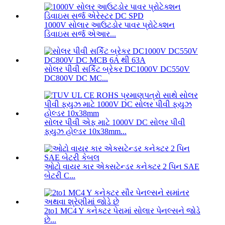
1000V સોલાર આઉટડોર પાવર પ્રોટેક્શન
ડિવાઇસ સર્જ એઆર...
સોલર પીવી સર્કિટ બ્રેકર DC1000V DC550V
DC800V DC MC...
સોલર પીવી એફ માટે 1000V DC સોલર પીવી
ફ્યુઝ હોલ્ડર 10x38mm...
ઓટો વાયર કાર એક્સટેન્ડર કનેક્ટર 2 પિન SAE
બેટરી C...
2to1 MC4 Y કનેક્ટર પેરામાં સોલાર પેનલ્સને જોડે
છે...