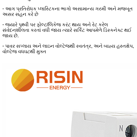
·
આગ પ્રતિરોધક પ્લાસ્ટિકના ભાગો અસામાન્ય ગરમી અને મજબૂત
અસર સહન કરે છે
·
જ્યારે પૃથ્વી પર ફોલ્ટ/લિકેજ કરંટ થાય અને રેટ કરેલ
સંવેદનશીલતા કરતાં વધી જાય ત્યારે સર્કિટ આપમેળે ડિસ્કનેક્ટ થઈ
જાય છે.
·
પાવર સપ્લાય અને લાઇન વોલ્ટેજથી સ્વતંત્ર, અને બાહ્ય હસ્તક્ષેપ,
વોલ્ટેજ વધઘટથી મુક્ત