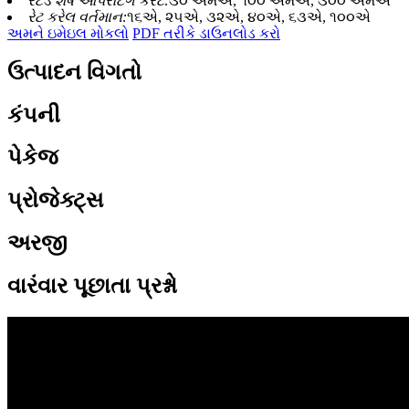
રેટેડ શેષ ઓપરેટિંગ કરંટ:
૩૦ એમએ, ૧૦૦ એમએ, ૩૦૦ એમએ
રેટ કરેલ વર્તમાન:
૧૬એ, ૨૫એ, ૩૨એ, ૪૦એ, ૬૩એ, ૧૦૦એ
અમને ઇમેઇલ મોકલો
PDF તરીકે ડાઉનલોડ કરો
ઉત્પાદન વિગતો
કંપની
પેકેજ
પ્રોજેક્ટ્સ
અરજી
વારંવાર પૂછાતા પ્રશ્નો