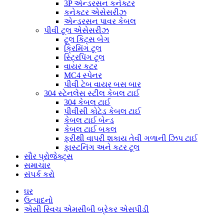
3P એન્ડરસન કનેક્ટર
કનેક્ટર એસેસરીઝ
એન્ડરસન પાવર કેબલ
પીવી ટૂલ એસેસરીઝ
ટૂલ કિટ્સ બેગ
ક્રિમિંગ ટૂલ
સ્ટ્રિપિંગ ટૂલ
વાયર કટર
MC4 સ્પેનર
પીવી ટેબ વાયર બસ બાર
304 સ્ટેનલેસ સ્ટીલ કેબલ ટાઈ
304 કેબલ ટાઈ
પીવીસી કોટેડ કેબલ ટાઈ
કેબલ ટાઈ બેન્ડ
કેબલ ટાઈ બકલ
ફરીથી વાપરી શકાય તેવી ગળાની ઝિપ ટાઈ
ફાસ્ટનિંગ અને કટર ટૂલ
સૌર પ્રોજેક્ટ્સ
સમાચાર
સંપર્ક કરો
ઘર
ઉત્પાદનો
એસી સ્વિચ એમસીબી બ્રેકર એસપીડી