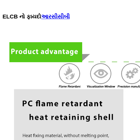
ELCB નો ફાયદો
આરસીસીબી