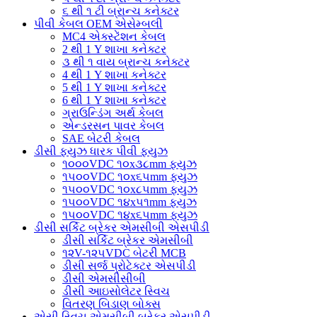
૬ થી ૧ ટી બ્રાન્ચ કનેક્ટર
પીવી કેબલ OEM એસેમ્બલી
MC4 એક્સ્ટેંશન કેબલ
2 થી 1 Y શાખા કનેક્ટર
૩ થી ૧ વાય બ્રાન્ચ કનેક્ટર
4 થી 1 Y શાખા કનેક્ટર
5 થી 1 Y શાખા કનેક્ટર
6 થી 1 Y શાખા કનેક્ટર
ગ્રાઉન્ડિંગ અર્થ કેબલ
એન્ડરસન પાવર કેબલ
SAE બેટરી કેબલ
ડીસી ફ્યુઝ ધારક પીવી ફ્યુઝ
૧૦૦૦VDC ૧૦x૩૮mm ફ્યુઝ
૧૫૦૦VDC ૧૦x૬૫mm ફ્યુઝ
૧૫૦૦VDC ૧૦x૮૫mm ફ્યુઝ
૧૫૦૦VDC ૧૪x૫૧mm ફ્યુઝ
૧૫૦૦VDC ૧૪x૬૫mm ફ્યુઝ
ડીસી સર્કિટ બ્રેકર એમસીબી એસપીડી
ડીસી સર્કિટ બ્રેકર એમસીબી
૧૨V-૧૨૫VDC બેટરી MCB
ડીસી સર્જ પ્રોટેક્ટર એસપીડી
ડીસી એમસીસીબી
ડીસી આઇસોલેટર સ્વિચ
વિતરણ બિડાણ બોક્સ
એસી સ્વિચ એમસીબી બ્રેકર એસપીડી