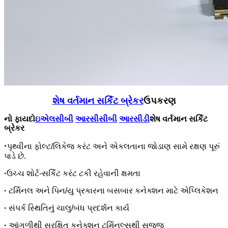
શેષ વર્તમાન સર્કિટ બ્રેકર
ઉપકરણ
નો ફાયદો
ઇએલસીબી
આરસીસીબી
આરસીડી
શેષ વર્તમાન સર્કિટ
બ્રેકર
·
પૃથ્વીના ફોલ્ટ/લિકેજ કરંટ અને એકલતાના જોડાણ સામે રક્ષણ પૂરું
પાડે છે.
·
ઉચ્ચ શોર્ટ-સર્કિટ કરંટ ટકી રહેવાની ક્ષમતા
·
ટર્મિનલ અને પિન/યુ પ્રકારના બસબાર કનેક્શન માટે એપ્લિકેશન
·
સંપર્ક સ્થિતિનું ચાલુ/બંધ પ્રદર્શન કાર્ય
·
આંગળીથી સુરક્ષિત કનેક્શન ટર્મિનલ્સથી સજ્જ