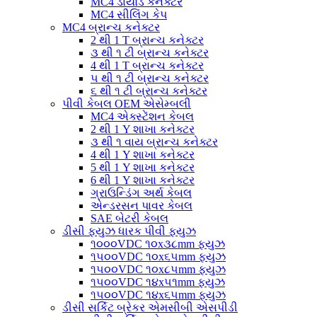
MC4 ડાયોડ કનેક્ટર
MC4 સીલિંગ કેપ
MC4 બ્રાન્ચ કનેક્ટર
2 થી 1 T બ્રાન્ચ કનેક્ટર
૩ થી ૧ ટી બ્રાન્ચ કનેક્ટર
4 થી 1 T બ્રાન્ચ કનેક્ટર
૫ થી ૧ ટી બ્રાન્ચ કનેક્ટર
૬ થી ૧ ટી બ્રાન્ચ કનેક્ટર
પીવી કેબલ OEM એસેમ્બલી
MC4 એક્સ્ટેંશન કેબલ
2 થી 1 Y શાખા કનેક્ટર
૩ થી ૧ વાય બ્રાન્ચ કનેક્ટર
4 થી 1 Y શાખા કનેક્ટર
5 થી 1 Y શાખા કનેક્ટર
6 થી 1 Y શાખા કનેક્ટર
ગ્રાઉન્ડિંગ અર્થ કેબલ
એન્ડરસન પાવર કેબલ
SAE બેટરી કેબલ
ડીસી ફ્યુઝ ધારક પીવી ફ્યુઝ
૧૦૦૦VDC ૧૦x૩૮mm ફ્યુઝ
૧૫૦૦VDC ૧૦x૬૫mm ફ્યુઝ
૧૫૦૦VDC ૧૦x૮૫mm ફ્યુઝ
૧૫૦૦VDC ૧૪x૫૧mm ફ્યુઝ
૧૫૦૦VDC ૧૪x૬૫mm ફ્યુઝ
ડીસી સર્કિટ બ્રેકર એમસીબી એસપીડી