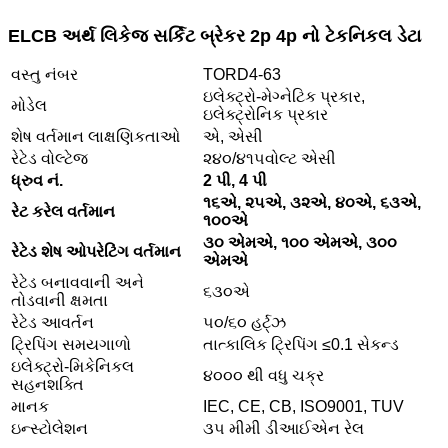
ELCB અર્થ લિકેજ સર્કિટ બ્રેકર 2p 4p નો ટેકનિકલ ડેટા
વસ્તુ નંબર
TORD4-63
ઇલેક્ટ્રો-મેગ્નેટિક પ્રકાર,
મોડેલ
ઇલેક્ટ્રોનિક પ્રકાર
શેષ વર્તમાન લાક્ષણિકતાઓ
એ, એસી
રેટેડ વોલ્ટેજ
૨૪૦/૪૧૫વોલ્ટ એસી
ધ્રુવ નં.
2 પી, 4 પી
૧૬એ, ૨૫એ, ૩૨એ, ૪૦એ, ૬૩એ,
રેટ કરેલ વર્તમાન
૧૦૦એ
૩૦ એમએ, ૧૦૦ એમએ, ૩૦૦
રેટેડ શેષ ઓપરેટિંગ વર્તમાન
એમએ
રેટેડ બનાવવાની અને
૬૩૦એ
તોડવાની ક્ષમતા
રેટેડ આવર્તન
૫૦/૬૦ હર્ટ્ઝ
ટ્રિપિંગ સમયગાળો
તાત્કાલિક ટ્રિપિંગ ≤0.1 સેકન્ડ
ઇલેક્ટ્રો-મિકેનિકલ
૪૦૦૦ થી વધુ ચક્ર
સહનશક્તિ
માનક
IEC, CE, CB, ISO9001, TUV
ઇન્સ્ટોલેશન
૩૫ મીમી ડીઆઈએન રેલ