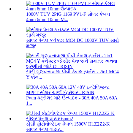
1000V TUV 2PfG 1169 PV1-F સોલર કેબલ
4mm 6mm 10mm M...
સોલર પેનલ કનેક્ટર MC4 DC 1000V TUV સાથે
મંજૂર
સારી ગુણવત્તાવાળા પીવી કેબલ હાર્નેસ - 2to1 MC4
Y કોન...
Pwm કંટ્રોલર માટે ઉત્પાદક - 30A 40A 50A 60A
1...
ડીસી ફોટોવોલ્ટેઇક કેબલ 1500V H1Z2Z2-K
સોલર પેનલ વાયર...