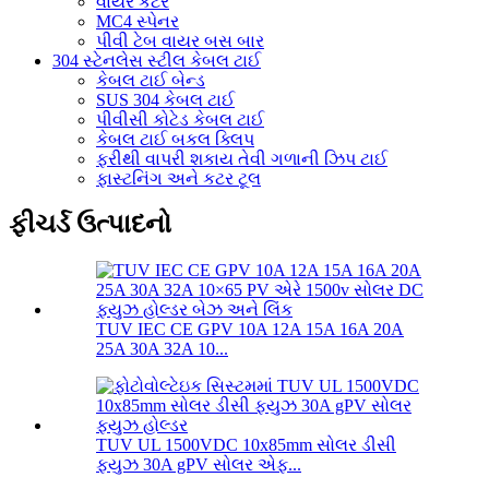
વાયર કટર
MC4 સ્પેનર
પીવી ટેબ વાયર બસ બાર
304 સ્ટેનલેસ સ્ટીલ કેબલ ટાઈ
કેબલ ટાઈ બેન્ડ
SUS 304 કેબલ ટાઈ
પીવીસી કોટેડ કેબલ ટાઈ
કેબલ ટાઈ બકલ ક્લિપ
ફરીથી વાપરી શકાય તેવી ગળાની ઝિપ ટાઈ
ફાસ્ટનિંગ અને કટર ટૂલ
ફીચર્ડ ઉત્પાદનો
TUV IEC CE GPV 10A 12A 15A 16A 20A
25A 30A 32A 10...
TUV UL 1500VDC 10x85mm સોલર ડીસી
ફ્યુઝ 30A gPV સોલર એફ...