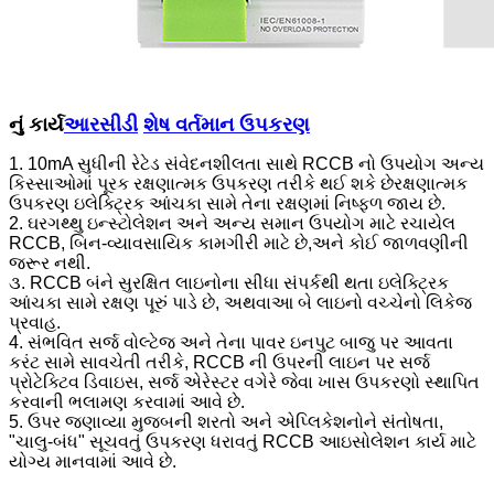
નું કાર્ય
આરસીડી
શેષ વર્તમાન ઉપકરણ
1. 10mA સુધીની રેટેડ સંવેદનશીલતા સાથે RCCB નો ઉપયોગ અન્ય
કિસ્સાઓમાં પૂરક રક્ષણાત્મક ઉપકરણ તરીકે થઈ શકે છે
રક્ષણાત્મક
ઉપકરણ ઇલેક્ટ્રિક આંચકા સામે તેના રક્ષણમાં નિષ્ફળ જાય છે.
2. ઘરગથ્થુ ઇન્સ્ટોલેશન અને અન્ય સમાન ઉપયોગ માટે રચાયેલ
RCCB, બિન-વ્યાવસાયિક કામગીરી માટે છે,
અને કોઈ જાળવણીની
જરૂર નથી.
૩. RCCB બંને સુરક્ષિત લાઇનોના સીધા સંપર્કથી થતા ઇલેક્ટ્રિક
આંચકા સામે રક્ષણ પૂરું પાડે છે, અથવા
આ બે લાઇનો વચ્ચેનો લિકેજ
પ્રવાહ.
4. સંભવિત સર્જ વોલ્ટેજ અને તેના પાવર ઇનપુટ બાજુ પર આવતા
કરંટ સામે સાવચેતી તરીકે, RCCB ની ઉપરની લાઇન પર સર્જ
પ્રોટેક્ટિવ ડિવાઇસ, સર્જ એરેસ્ટર વગેરે જેવા ખાસ ઉપકરણો સ્થાપિત
કરવાની ભલામણ કરવામાં આવે છે.
5. ઉપર જણાવ્યા મુજબની શરતો અને એપ્લિકેશનોને સંતોષતા,
"ચાલુ-બંધ" સૂચવતું ઉપકરણ ધરાવતું RCCB આઇસોલેશન કાર્ય માટે
યોગ્ય માનવામાં આવે છે.