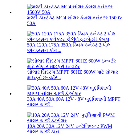
મલ્ટી કોન્ટેક્ટ MC4 સોલર કેબલ કનેક્ટર 1500V
50A
50A 120A 175A 350A ક્વિક કનેક્ટ 2 પોલ
એન્ડરસન કોન...
સોલાર સિસ્ટમ MPPT 60HZ 600W માટે સોલાર
માઇક્રો ઇન્વર્ટર...
30A 40A 50A 60A 12V 48V બુદ્ધિશાળી MPPT
સોલર ચાર્જ...
10A 20A 30A 12V 24V ઇન્ટેલિજન્ટ PWM
સોલર ચાર્જ કોન...