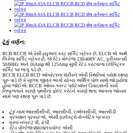
ટૂંકું વર્ણન:
RCB RCCB એ રેસીડ્યુઅલ કરંટ સર્કિટ બ્રેકર છે, ELCB એ અર્થ
લિકેજ સર્કિટ બ્રેકર છે, જે રેટેડ વોલ્ટેજ 230/400V AC, ફ્રીક્વન્સી
50/60Hz અને 16Amp થી 125Amp સુધી રેટેડ કરંટવાળા ઇલેક્ટ્રિક
સર્કિટ પર લાગુ પડે છે.
RCCB ELCB RCD ઓપરેટરના શરીરને એવી સ્થિતિમાં પરોક્ષ રક્ષણ
પૂરું પાડે છે કે ખુલ્લા જીવંત ભાગો યોગ્ય અર્થિંગ પોલ સાથે જોડાયેલા
હોવા જોઈએ. RCCB ઓવર-કરન્ટ પ્રોટેક્શન ડિવાઇસની કાર્ય
નિષ્ફળતાને કારણે પૃથ્વીના ફોલ્ટ કરંટને કારણે થતા આગના જોખમ
સામે પણ રક્ષણ પૂરું પાડે છે.
ટૂંકું નામ:
આરસીસીબી, આરસીબી, ઇએલસીબી, આરસીડી
પ્રકાશન પ્રકાર:
એ, એસી (ઇલેક્ટ્રો-મેગ્નેટિક પ્રકાર)
ધ્રુવ નંબર:
2 પી, 4 પી
રેટેડ વોલ્ટેજ:
૨૪૦/૪૧૫વોલ્ટ એસી