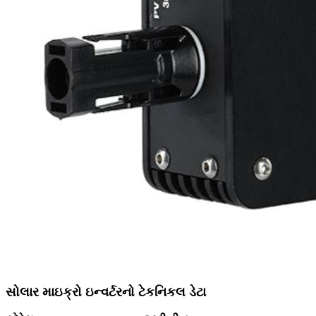
સોલાર માઇક્રો ઇન્વર્ટરનો ટેકનિકલ ડેટા