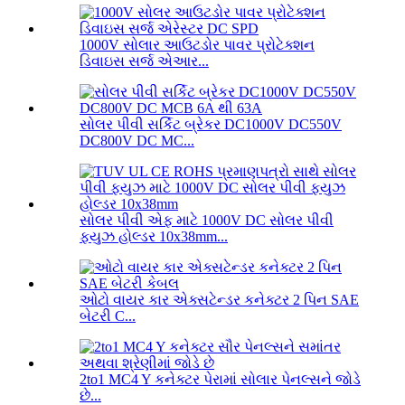
1000V સોલાર આઉટડોર પાવર પ્રોટેક્શન
ડિવાઇસ સર્જ એઆર...
સોલર પીવી સર્કિટ બ્રેકર DC1000V DC550V
DC800V DC MC...
સોલર પીવી એફ માટે 1000V DC સોલર પીવી
ફ્યુઝ હોલ્ડર 10x38mm...
ઓટો વાયર કાર એક્સટેન્ડર કનેક્ટર 2 પિન SAE
બેટરી C...
2to1 MC4 Y કનેક્ટર પેરામાં સોલાર પેનલ્સને જોડે
છે...