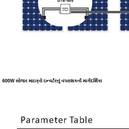
600W સોલાર માઇક્રો ઇન્વર્ટરનું વપરાશકર્તા માર્ગદર્શિકા