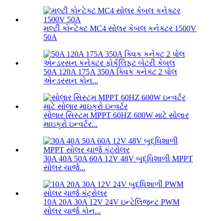
મલ્ટી કોન્ટેક્ટ MC4 સોલર કેબલ કનેક્ટર 1500V
50A
50A 120A 175A 350A ક્વિક કનેક્ટ 2 પોલ
એન્ડરસન કોન...
સોલાર સિસ્ટમ MPPT 60HZ 600W માટે સોલાર
માઇક્રો ઇન્વર્ટર...
30A 40A 50A 60A 12V 48V બુદ્ધિશાળી MPPT
સોલર ચાર્જ...
10A 20A 30A 12V 24V ઇન્ટેલિજન્ટ PWM
સોલર ચાર્જ કોન...