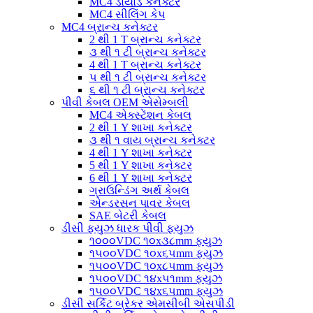
MC4 ડાયોડ કનેક્ટર
MC4 સીલિંગ કેપ
MC4 બ્રાન્ચ કનેક્ટર
2 થી 1 T બ્રાન્ચ કનેક્ટર
૩ થી ૧ ટી બ્રાન્ચ કનેક્ટર
4 થી 1 T બ્રાન્ચ કનેક્ટર
૫ થી ૧ ટી બ્રાન્ચ કનેક્ટર
૬ થી ૧ ટી બ્રાન્ચ કનેક્ટર
પીવી કેબલ OEM એસેમ્બલી
MC4 એક્સ્ટેંશન કેબલ
2 થી 1 Y શાખા કનેક્ટર
૩ થી ૧ વાય બ્રાન્ચ કનેક્ટર
4 થી 1 Y શાખા કનેક્ટર
5 થી 1 Y શાખા કનેક્ટર
6 થી 1 Y શાખા કનેક્ટર
ગ્રાઉન્ડિંગ અર્થ કેબલ
એન્ડરસન પાવર કેબલ
SAE બેટરી કેબલ
ડીસી ફ્યુઝ ધારક પીવી ફ્યુઝ
૧૦૦૦VDC ૧૦x૩૮mm ફ્યુઝ
૧૫૦૦VDC ૧૦x૬૫mm ફ્યુઝ
૧૫૦૦VDC ૧૦x૮૫mm ફ્યુઝ
૧૫૦૦VDC ૧૪x૫૧mm ફ્યુઝ
૧૫૦૦VDC ૧૪x૬૫mm ફ્યુઝ
ડીસી સર્કિટ બ્રેકર એમસીબી એસપીડી