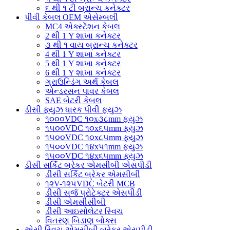
૬ થી ૧ ટી બ્રાન્ચ કનેક્ટર
પીવી કેબલ OEM એસેમ્બલી
MC4 એક્સ્ટેંશન કેબલ
2 થી 1 Y શાખા કનેક્ટર
૩ થી ૧ વાય બ્રાન્ચ કનેક્ટર
4 થી 1 Y શાખા કનેક્ટર
5 થી 1 Y શાખા કનેક્ટર
6 થી 1 Y શાખા કનેક્ટર
ગ્રાઉન્ડિંગ અર્થ કેબલ
એન્ડરસન પાવર કેબલ
SAE બેટરી કેબલ
ડીસી ફ્યુઝ ધારક પીવી ફ્યુઝ
૧૦૦૦VDC ૧૦x૩૮mm ફ્યુઝ
૧૫૦૦VDC ૧૦x૬૫mm ફ્યુઝ
૧૫૦૦VDC ૧૦x૮૫mm ફ્યુઝ
૧૫૦૦VDC ૧૪x૫૧mm ફ્યુઝ
૧૫૦૦VDC ૧૪x૬૫mm ફ્યુઝ
ડીસી સર્કિટ બ્રેકર એમસીબી એસપીડી
ડીસી સર્કિટ બ્રેકર એમસીબી
૧૨V-૧૨૫VDC બેટરી MCB
ડીસી સર્જ પ્રોટેક્ટર એસપીડી
ડીસી એમસીસીબી
ડીસી આઇસોલેટર સ્વિચ
વિતરણ બિડાણ બોક્સ
એસી સ્વિચ એમસીબી બ્રેકર એસપીડી