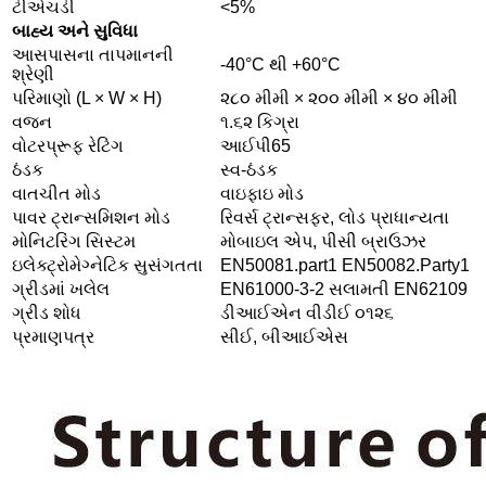
ટીએચડી
<5%
બાહ્ય અને સુવિધા
આસપાસના તાપમાનની
-40°C થી +60°C
શ્રેણી
પરિમાણો (L × W × H)
૨૮૦ મીમી × ૨૦૦ મીમી × ૪૦ મીમી
વજન
૧.૬૨ ​​કિગ્રા
વોટરપ્રૂફ રેટિંગ
આઈપી65
ઠંડક
સ્વ-ઠંડક
વાતચીત મોડ
વાઇફાઇ મોડ
પાવર ટ્રાન્સમિશન મોડ
રિવર્સ ટ્રાન્સફર, લોડ પ્રાધાન્યતા
મોનિટરિંગ સિસ્ટમ
મોબાઇલ એપ, પીસી બ્રાઉઝર
ઇલેક્ટ્રોમેગ્નેટિક સુસંગતતા
EN50081.part1 EN50082.Party1
ગ્રીડમાં ખલેલ
EN61000-3-2 સલામતી EN62109
ગ્રીડ શોધ
ડીઆઈએન વીડીઈ ૦૧૨૬
પ્રમાણપત્ર
સીઈ, બીઆઈએસ