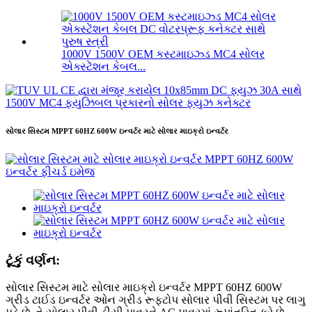
1000V 1500V OEM કસ્ટમાઇઝ્ડ MC4 સોલર
એક્સ્ટેંશન કેબલ...
સોલાર સિસ્ટમ MPPT 60HZ 600W ઇન્વર્ટર માટે સોલાર માઇક્રો ઇન્વર્ટર
ટૂંકું વર્ણન:
સોલાર સિસ્ટમ માટે સોલાર માઇક્રો ઇન્વર્ટર MPPT 60HZ 600W
ગ્રીડ ટાઈડ ઇન્વર્ટર ઓન ગ્રીડ રૂફટોપ સોલાર પીવી સિસ્ટમ પર લાગુ