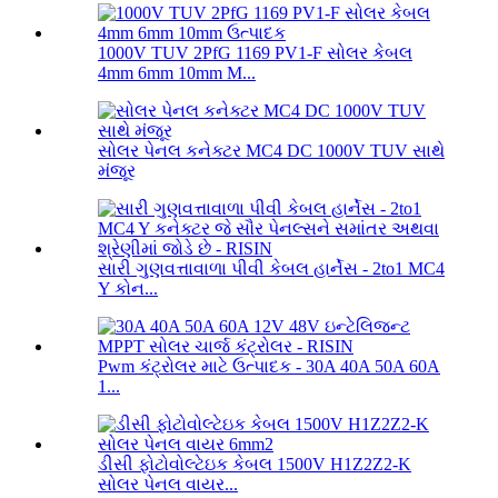
1000V TUV 2PfG 1169 PV1-F સોલર કેબલ
4mm 6mm 10mm M...
સોલર પેનલ કનેક્ટર MC4 DC 1000V TUV સાથે
મંજૂર
સારી ગુણવત્તાવાળા પીવી કેબલ હાર્નેસ - 2to1 MC4
Y કોન...
Pwm કંટ્રોલર માટે ઉત્પાદક - 30A 40A 50A 60A
1...
ડીસી ફોટોવોલ્ટેઇક કેબલ 1500V H1Z2Z2-K
સોલર પેનલ વાયર...