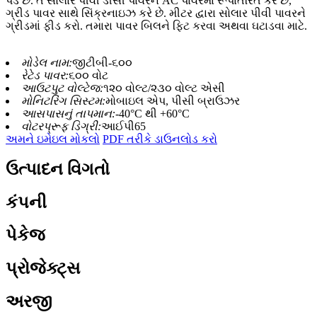
પડે છે. તે સોલાર પીવી ડીસી પાવરને AC પાવરમાં રૂપાંતરિત કરે છે,
ગ્રીડ પાવર સાથે સિંક્રનાઇઝ કરે છે. મીટર દ્વારા સોલાર પીવી પાવરને
ગ્રીડમાં ફીડ કરો. તમારા પાવર બિલને ફિટ કરવા અથવા ઘટાડવા માટે.
મોડેલ નામ:
જીટીબી-૬૦૦
રેટેડ પાવર:
૬૦૦ વોટ
આઉટપુટ વોલ્ટેજ:
૧૨૦ વોલ્ટ/૨૩૦ વોલ્ટ એસી
મોનિટરિંગ સિસ્ટમ:
મોબાઇલ એપ, પીસી બ્રાઉઝર
આસપાસનું તાપમાન:
-40°C થી +60°C
વોટરપ્રૂફ ડિગ્રી:
આઈપી65
અમને ઇમેઇલ મોકલો
PDF તરીકે ડાઉનલોડ કરો
ઉત્પાદન વિગતો
કંપની
પેકેજ
પ્રોજેક્ટ્સ
અરજી