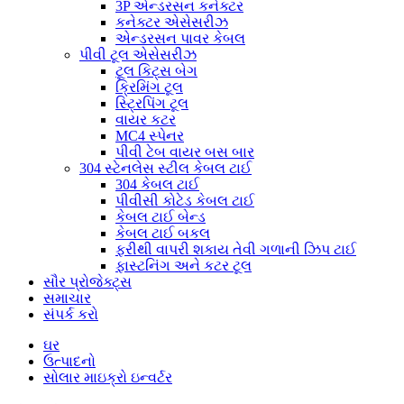
3P એન્ડરસન કનેક્ટર
કનેક્ટર એસેસરીઝ
એન્ડરસન પાવર કેબલ
પીવી ટૂલ એસેસરીઝ
ટૂલ કિટ્સ બેગ
ક્રિમિંગ ટૂલ
સ્ટ્રિપિંગ ટૂલ
વાયર કટર
MC4 સ્પેનર
પીવી ટેબ વાયર બસ બાર
304 સ્ટેનલેસ સ્ટીલ કેબલ ટાઈ
304 કેબલ ટાઈ
પીવીસી કોટેડ કેબલ ટાઈ
કેબલ ટાઈ બેન્ડ
કેબલ ટાઈ બકલ
ફરીથી વાપરી શકાય તેવી ગળાની ઝિપ ટાઈ
ફાસ્ટનિંગ અને કટર ટૂલ
સૌર પ્રોજેક્ટ્સ
સમાચાર
સંપર્ક કરો
ઘર
ઉત્પાદનો
સોલાર માઇક્રો ઇન્વર્ટર