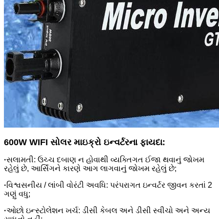
600W WIFI સોલર માઇક્રો ઇન્વર્ટરના ફાયદા:
·
સલામતી: ઉચ્ચ દબાણ ન હોવાથી વ્યક્તિગત ઈજા થવાનું જોખમ
રહેલું છે, આર્સિંગને કારણે આગ લાગવાનું જોખમ રહેલું છે;
·
વિશ્વસનીય / લાંબી વોરંટી અવધિ: પરંપરાગત ઇન્વર્ટર જીવન કરતાં 2
ગણું વધુ;
·
ઓછો ઇન્સ્ટોલેશન ખર્ચ: ડીસી કેબલ અને ડીસી સ્વીચો અને અન્ય