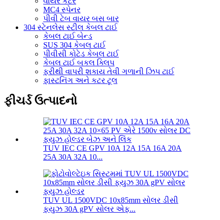
વાયર કટર
MC4 સ્પેનર
પીવી ટેબ વાયર બસ બાર
304 સ્ટેનલેસ સ્ટીલ કેબલ ટાઈ
કેબલ ટાઈ બેન્ડ
SUS 304 કેબલ ટાઈ
પીવીસી કોટેડ કેબલ ટાઈ
કેબલ ટાઈ બકલ ક્લિપ
ફરીથી વાપરી શકાય તેવી ગળાની ઝિપ ટાઈ
ફાસ્ટનિંગ અને કટર ટૂલ
ફીચર્ડ ઉત્પાદનો
TUV IEC CE GPV 10A 12A 15A 16A 20A
25A 30A 32A 10...
TUV UL 1500VDC 10x85mm સોલર ડીસી
ફ્યુઝ 30A gPV સોલર એફ...