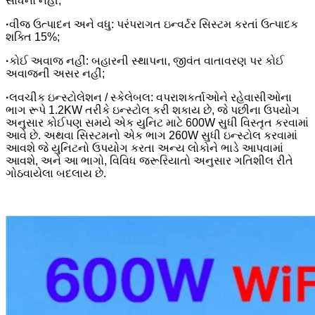
સાધનો નહીં;
·
વીજ ઉત્પાદન અને વધુ: પરંપરાગત ઇન્વર્ટર સિસ્ટમ કરતાં ઉત્પાદક
શક્તિ 15%;
·
કોઈ અવાજ નહીં: બહારની સ્થાપના, જીવંત વાતાવરણ પર કોઈ
અવાજની અસર નહીં;
·
લવચીક ઇન્સ્ટોલેશન / સ્કેલેબલ: વપરાશકર્તાઓને રહેવાસીઓના
ભાગ રૂપે 1.2KW તરીકે ઇન્સ્ટોલ કરી શકાય છે, જે પછીના ઉપયોગ
અનુસાર કોઈપણ સમયે એક યુનિટ માટે 600W સુધી વિસ્તૃત કરવામાં
આવે છે. અથવા સિસ્ટમનો એક ભાગ 260W સુધી ઇન્સ્ટોલ કરવામાં
આવશે જે યુનિટનો ઉપયોગ કરતા અન્ય લોકોને ભાડે આપવામાં
આવશે, અને આ ભાગો, વિવિધ જરૂરિયાતો અનુસાર ગતિશીલ રીતે
ગોઠવાયેલા બદલાય છે.