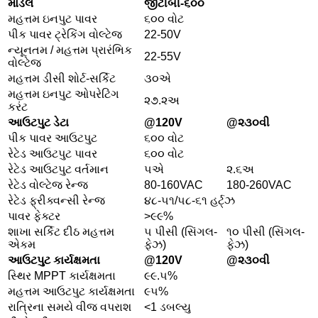
મોડેલ
જીટીબી-૬૦૦
મહત્તમ ઇનપુટ પાવર
૬૦૦ વોટ
પીક પાવર ટ્રેકિંગ વોલ્ટેજ
22-50V
ન્યૂનતમ / મહત્તમ પ્રારંભિક
22-55V
વોલ્ટેજ
મહત્તમ ડીસી શોર્ટ-સર્કિટ
૩૦એ
મહત્તમ ઇનપુટ ઓપરેટિંગ
૨૭.૨અ
કરંટ
આઉટપુટ ડેટા
@120V
@૨૩૦વી
પીક પાવર આઉટપુટ
૬૦૦ વોટ
રેટેડ આઉટપુટ પાવર
૬૦૦ વોટ
રેટેડ આઉટપુટ વર્તમાન
૫એ
૨.૬અ
રેટેડ વોલ્ટેજ રેન્જ
80-160VAC
180-260VAC
રેટેડ ફ્રીક્વન્સી રેન્જ
૪૮-૫૧/૫૮-૬૧ હર્ટ્ઝ
પાવર ફેક્ટર
>૯૯%
શાખા સર્કિટ દીઠ મહત્તમ
૫ પીસી (સિંગલ-
૧૦ પીસી (સિંગલ-
એકમ
ફેઝ)
ફેઝ)
આઉટપુટ કાર્યક્ષમતા
@120V
@૨૩૦વી
સ્થિર MPPT કાર્યક્ષમતા
૯૯.૫%
મહત્તમ આઉટપુટ કાર્યક્ષમતા
૯૫%
રાત્રિના સમયે વીજ વપરાશ
<1 ડબલ્યુ