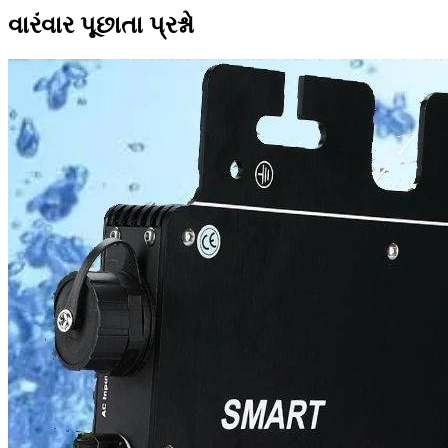
વારંવાર પૂછાતા પ્રશ્નો