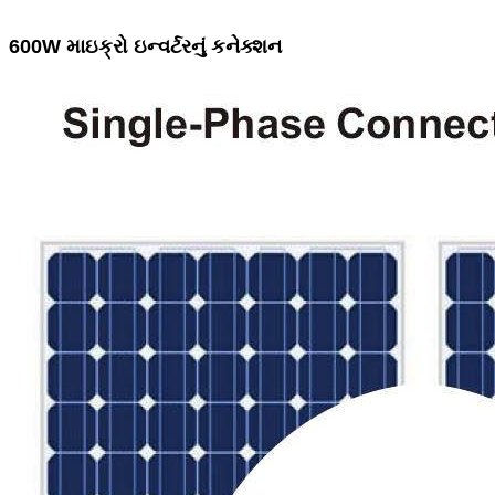
600W માઇક્રો ઇન્વર્ટરનું કનેક્શન