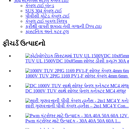
304 સ્ટેનલેસ સ્ટીલ કેબલ ટાઈ
કેબલ ટાઈ બેન્ડ
SUS 304 કેબલ ટાઈ
પીવીસી કોટેડ કેબલ ટાઈ
કેબલ ટાઈ બકલ ક્લિપ
ફરીથી વાપરી શકાય તેવી ગળાની ઝિપ ટાઇ
ફાસ્ટનિંગ અને કટર ટૂલ
ફીચર્ડ ઉત્પાદનો
TUV UL 1500VDC 10x85mm સોલર ડીસી ફ્યુઝ 30A 
1000V TUV 2PfG 1169 PV1-F સોલર કેબલ 4mm 6mm 
DC 1000V TUV સાથે સોલર પેનલ કનેક્ટર MC4 મંજૂર
સારી ગુણવત્તાની પીવી કેબલ હાર્નેસ – 2to1 MC4 Y Con...
Pwm કંટ્રોલર માટે ઉત્પાદક - 30A 40A 50A 60A 1...