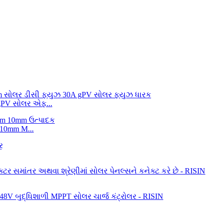
gPV સોલર એફ...
10mm M...