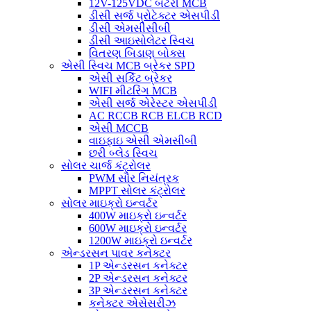
12V-125VDC બેટરી MCB
ડીસી સર્જ પ્રોટેક્ટર એસપીડી
ડીસી એમસીસીબી
ડીસી આઇસોલેટર સ્વિચ
વિતરણ બિડાણ બોક્સ
એસી સ્વિચ MCB બ્રેકર SPD
એસી સર્કિટ બ્રેકર
WIFI મીટરિંગ MCB
એસી સર્જ એરેસ્ટર એસપીડી
AC RCCB RCB ELCB RCD
એસી MCCB
વાઇફાઇ એસી એમસીબી
છરી બ્લેડ સ્વિચ
સોલર ચાર્જ કંટ્રોલર
PWM સૌર નિયંત્રક
MPPT સોલર કંટ્રોલર
સોલર માઇક્રો ઇન્વર્ટર
400W માઇક્રો ઇન્વર્ટર
600W માઇક્રો ઇન્વર્ટર
1200W માઇક્રો ઇન્વર્ટર
એન્ડરસન પાવર કનેક્ટર
1P એન્ડરસન કનેક્ટર
2P એન્ડરસન કનેક્ટર
3P એન્ડરસન કનેક્ટર
કનેક્ટર એસેસરીઝ