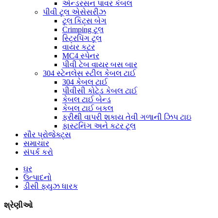
એન્ડરસન પાવર કેબલ
પીવી ટૂલ એસેસરીઝ
ટૂલ કિટ્સ બેગ
Crimping ટૂલ
સ્ટ્રિપિંગ ટૂલ
વાયર કટર
MC4 સ્પેનર
પીવી ટેબ વાયર બસ બાર
304 સ્ટેનલેસ સ્ટીલ કેબલ ટાઈ
304 કેબલ ટાઈ
પીવીસી કોટેડ કેબલ ટાઈ
કેબલ ટાઈ બેન્ડ
કેબલ ટાઈ બકલ
ફરીથી વાપરી શકાય તેવી ગળાની ઝિપ ટાઇ
ફાસ્ટનિંગ અને કટર ટૂલ
સૌર પ્રોજેક્ટ્સ
સમાચાર
સંપર્ક કરો
ઘર
ઉત્પાદનો
ડીસી ફ્યુઝ ધારક
શ્રેણીઓ