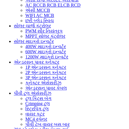
AC RCCB RCB ELCB RCD
એસી MCCB
WIFI AC MCB
છરી બ્લેડ સ્વિચ
સોલર ચાર્જ કંટ્રોલર
PWM સૌર નિયંત્રક
MPPT સોલર કંટ્રોલર
સોલર માઇક્રો ઇન્વર્ટર
400W માઇક્રો ઇન્વર્ટર
600W માઇક્રો ઇન્વર્ટર
1200W માઇક્રો ઇન્વર્ટર
એન્ડરસન પાવર કનેક્ટર
1P એન્ડરસન કનેક્ટર
2P એન્ડરસન કનેક્ટર
3P એન્ડરસન કનેક્ટર
કનેક્ટર એસેસરીઝ
એન્ડરસન પાવર કેબલ
પીવી ટૂલ એસેસરીઝ
ટૂલ કિટ્સ બેગ
Crimping ટૂલ
સ્ટ્રિપિંગ ટૂલ
વાયર કટર
MC4 સ્પેનર
પીવી ટેબ વાયર બસ બાર