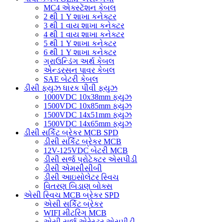
MC4 એક્સ્ટેંશન કેબલ
2 થી 1 Y શાખા કનેક્ટર
3 થી 1 વાય શાખા કનેક્ટર
4 થી 1 વાય શાખા કનેક્ટર
5 થી 1 Y શાખા કનેક્ટર
6 થી 1 Y શાખા કનેક્ટર
ગ્રાઉન્ડિંગ અર્થ કેબલ
એન્ડરસન પાવર કેબલ
SAE બેટરી કેબલ
ડીસી ફ્યુઝ ધારક પીવી ફ્યુઝ
1000VDC 10x38mm ફ્યુઝ
1500VDC 10x85mm ફ્યુઝ
1500VDC 14x51mm ફ્યુઝ
1500VDC 14x65mm ફ્યુઝ
ડીસી સર્કિટ બ્રેકર MCB SPD
ડીસી સર્કિટ બ્રેકર MCB
12V-125VDC બેટરી MCB
ડીસી સર્જ પ્રોટેક્ટર એસપીડી
ડીસી એમસીસીબી
ડીસી આઇસોલેટર સ્વિચ
વિતરણ બિડાણ બોક્સ
એસી સ્વિચ MCB બ્રેકર SPD
એસી સર્કિટ બ્રેકર
WIFI મીટરિંગ MCB
એસી સર્જ એરેસ્ટર એસપીડી